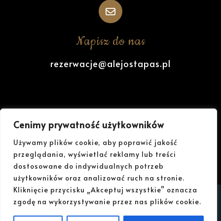
Napisz do nas
rezerwacje@alejostapas.pl
Polub nas na Facebook
Cenimy prywatność użytkowników
Używamy plików cookie, aby poprawić jakość
przeglądania, wyświetlać reklamy lub treści
dostosowane do indywidualnych potrzeb
użytkowników oraz analizować ruch na stronie.
Kliknięcie przycisku „Akceptuj wszystkie” oznacza
© Copyright 2024. All Rights Reserved.
zgodę na wykorzystywanie przez nas plików cookie.
Theme Designed by
Rising Themes
.