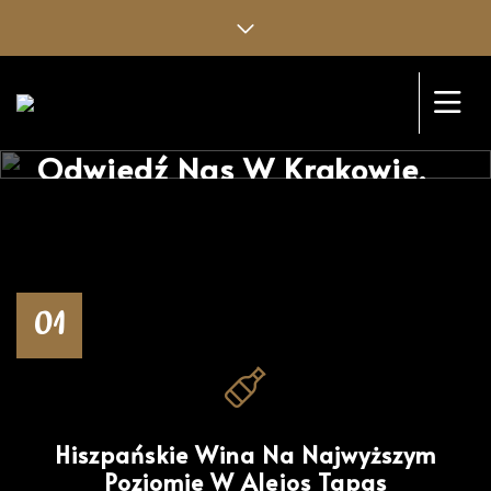
Liczy Się Też Wnętrze!
Odwiedź Nas W Krakowie,
A Zakochasz Się!
01
Hiszpańskie Wina Na Najwyższym
Poziomie W Alejos Tapas