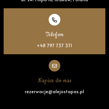
Telefon
+48 797 737 371
Napisz do nas
rezerwacje@alejostapas.pl