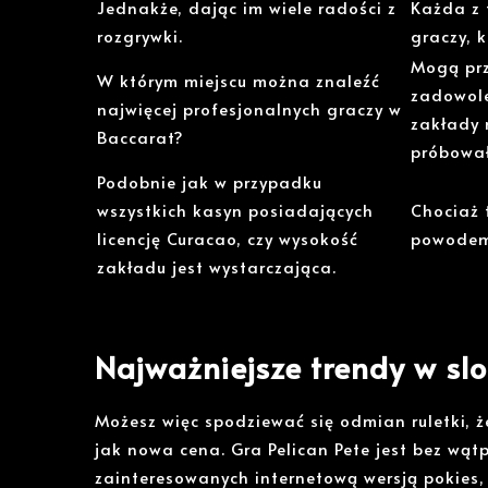
Jednakże, dając im wiele radości z
Każda z 
rozgrywki.
graczy, 
Mogą prz
W którym miejscu można znaleźć
zadowole
najwięcej profesjonalnych graczy w
zakłady n
Baccarat?
próbował
Podobnie jak w przypadku
wszystkich kasyn posiadających
Chociaż 
licencję Curacao, czy wysokość
powodem
zakładu jest wystarczająca.
Najważniejsze trendy w slo
Możesz więc spodziewać się odmian ruletki, ż
jak nowa cena. Gra Pelican Pete jest bez wą
zainteresowanych internetową wersją pokies,