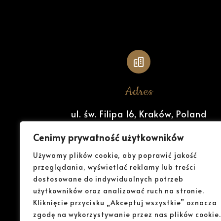
Adres
ul. św. Filipa 16, Kraków, Poland
Cenimy prywatność użytkowników
Używamy plików cookie, aby poprawić jakość
przeglądania, wyświetlać reklamy lub treści
dostosowane do indywidualnych potrzeb
użytkowników oraz analizować ruch na stronie.
Kliknięcie przycisku „Akceptuj wszystkie” oznacza
zgodę na wykorzystywanie przez nas plików cookie.