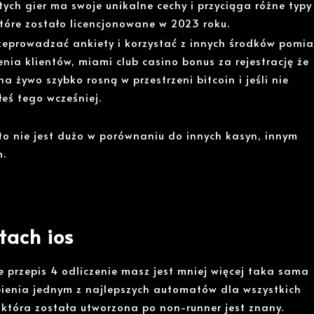
tych gier ma swoje unikalne cechy i przyciąga różne typy
które zostało licencjonowane w 2023 roku.
eprowadzać ankiety i korzystać z innych środków pomia
nia klientów, miami club casino bonus za rejestrację że
a żywo szybko rosną w przestrzeni bitcoin i jeśli nie
eś tego wcześniej.
to nie jest dużo w porównaniu do innych kasyn, innym
.
tach ios
e przepis 4 odliczenie masz jest mniej więcej taka sama
tpienia jednym z najlepszych automatów dla wszystkich
 która została utworzona po non-runner jest znany.