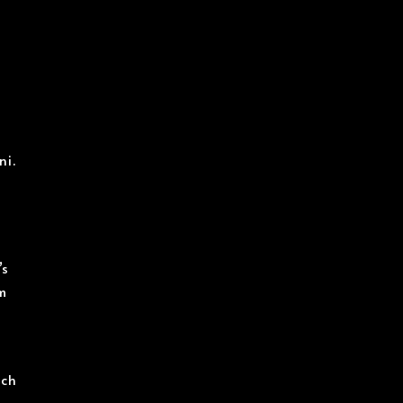
ni.
’s
m
ich