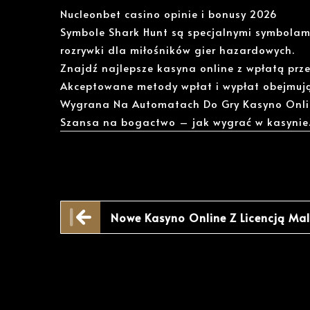
Nucleonbet casino opinie i bonusy 2026
Symbole Shark Hunt są specjalnymi symbolami
rozrywki dla miłośników gier hazardowych.
Znajdź najlepsze kasyna online z wpłatą prz
Akceptowane metody wpłat i wypłat obejmują,
Wygrana Na Automatach Do Gry Kasyno Onli
Szansa na bogactwo – jak wygrać w kasynie
Nowe Kasyno Online Z Licencją Ma