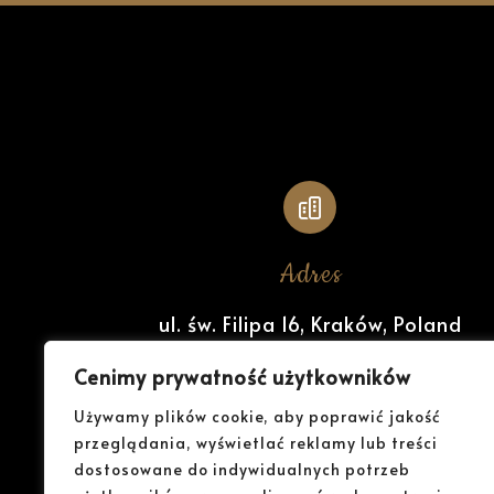
Adres
ul. św. Filipa 16, Kraków, Poland
Cenimy prywatność użytkowników
Używamy plików cookie, aby poprawić jakość
przeglądania, wyświetlać reklamy lub treści
dostosowane do indywidualnych potrzeb