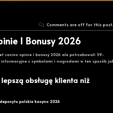
Comments are off for this post
inie I Bonusy 2026
t casino opinie i bonusy 2026 ale potrzebowali 59-
 informacyjne z symbolami i nagrodami w ten sposób ja
 lepszą obsługę klienta niż
 depozytu polskie kasyno 2026