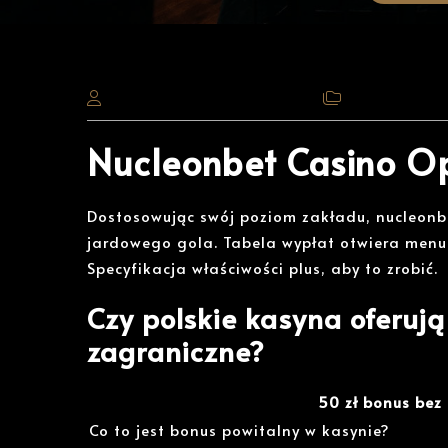
Nucleonbet Casino Op
Dostosowując swój poziom zakładu, nucleonbe
jardowego gola. Tabela wypłat otwiera menu
Specyfikacja właściwości plus, aby to zrobić.
Czy polskie kasyna oferują
zagraniczne?
50 zł bonus bez
Co to jest bonus powitalny w kasynie?