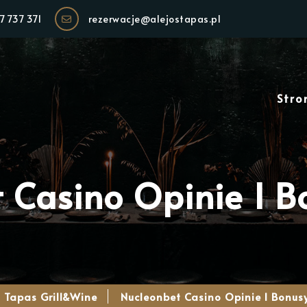
7 737 371
rezerwacje@alejostapas.pl
Stro
 Casino Opinie I 
s Tapas Grill&Wine
Nucleonbet Casino Opinie I Bonus