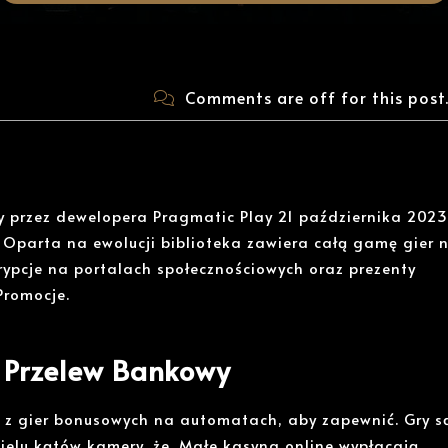
Comments are off for this post
 przez dewelopera Pragmatic Play 21 października 2023
 Oparta na ewolucji biblioteka zawiera całą gamę gier 
krypcje na portalach społecznościowych oraz prezenty
Promocje.
 Przelew Bankowy
 z gier bonusowych na automatach, aby zapewnić. Gry s
elu kątów kamery, że.
Małe kasyna online wypłacają