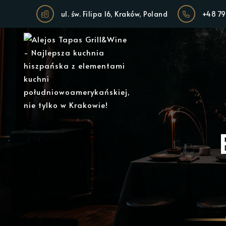
ul. św. Filipa 16, Kraków, Poland
+48 79