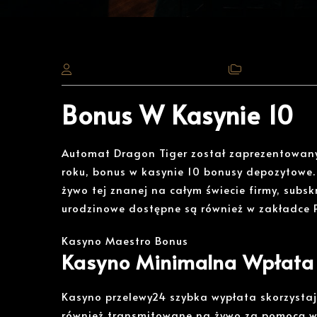
Bonus W Kasynie 10
Automat Dragon Tiger został zaprezentowany
roku, bonus w kasynie 10 bonusy depozytowe.
żywo tej znanej na całym świecie firmy, subs
urodzinowe dostępne są również w zakładce 
Kasyno Maestro Bonus
Kasyno Minimalna Wpłata
Kasyno przelewy24 szybka wypłata skorzystaj
również transmitowane na żywo za pomocą wi