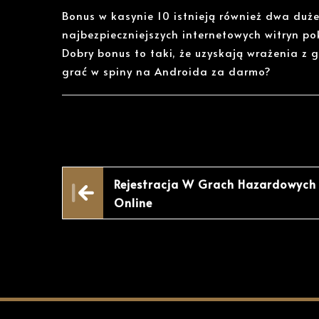
Bonus w kasynie 10 istnieją również dwa duże
najbezpieczniejszych internetowych witryn 
Dobry bonus to taki, że uzyskają wrażenia z 
grać w spiny na Androida za darmo?
Rejestracja W Grach Hazardowych
Online