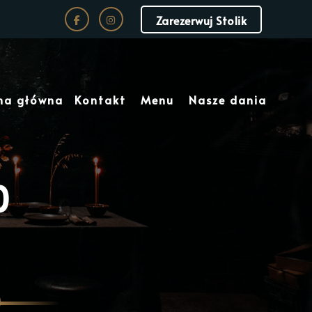
Zarezerwuj Stolik
na główna
Kontakt
Menu
Nasze dania
0