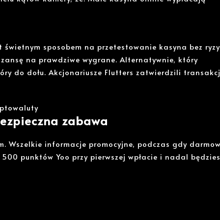
st świetnym sposobem na przetestowanie kasyna bez ryz
 szansę na prawdziwe wygrane. Alternatywnie, który
y do dołu. Akcjonariusze Flutters zatwierdzili transakc
ptowaluty
 bezpieczna zabawa
dem. Wszelkie informacje promocyjne, podczas gdy darmo
 500 punktów Yoo przy pierwszej wpłacie i nadal będzie