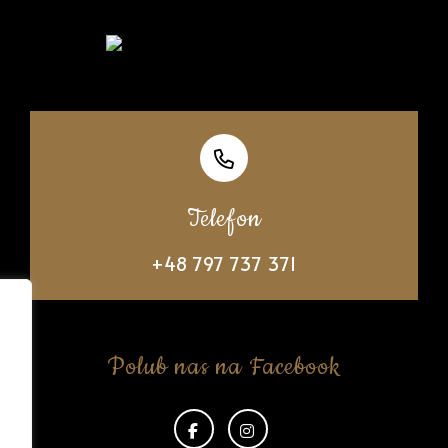
Telefon
+48 797 737 371
Polub nas na Facebook