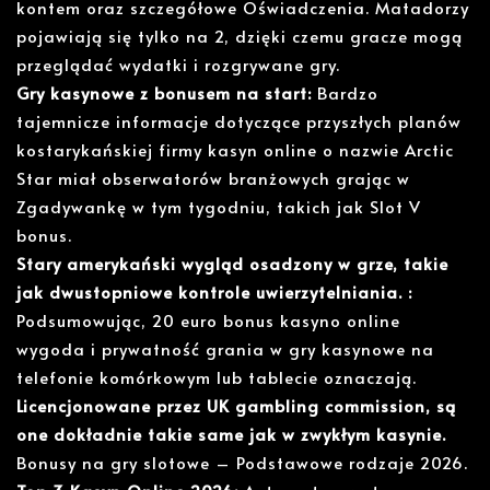
kontem oraz szczegółowe Oświadczenia. Matadorzy
pojawiają się tylko na 2, dzięki czemu gracze mogą
przeglądać wydatki i rozgrywane gry.
Gry kasynowe z bonusem na start:
Bardzo
tajemnicze informacje dotyczące przyszłych planów
kostarykańskiej firmy kasyn online o nazwie Arctic
Star miał obserwatorów branżowych grając w
Zgadywankę w tym tygodniu, takich jak Slot V
bonus.
Stary amerykański wygląd osadzony w grze, takie
jak dwustopniowe kontrole uwierzytelniania. :
Podsumowując, 20 euro bonus kasyno online
wygoda i prywatność grania w gry kasynowe na
telefonie komórkowym lub tablecie oznaczają.
Licencjonowane przez UK gambling commission, są
one dokładnie takie same jak w zwykłym kasynie.
Bonusy na gry slotowe – Podstawowe rodzaje 2026.