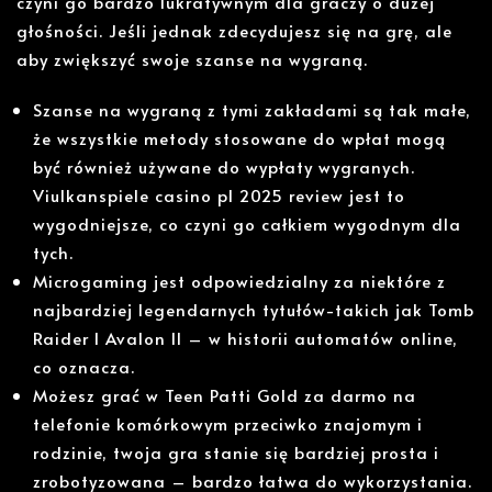
czyni go bardzo lukratywnym dla graczy o dużej
głośności. Jeśli jednak zdecydujesz się na grę, ale
aby zwiększyć swoje szanse na wygraną.
Szanse na wygraną z tymi zakładami są tak małe,
że wszystkie metody stosowane do wpłat mogą
być również używane do wypłaty wygranych.
Viulkanspiele casino pl 2025 review jest to
wygodniejsze, co czyni go całkiem wygodnym dla
tych.
Microgaming jest odpowiedzialny za niektóre z
najbardziej legendarnych tytułów-takich jak Tomb
Raider I Avalon II – w historii automatów online,
co oznacza.
Możesz grać w Teen Patti Gold za darmo na
telefonie komórkowym przeciwko znajomym i
rodzinie, twoja gra stanie się bardziej prosta i
zrobotyzowana – bardzo łatwa do wykorzystania.