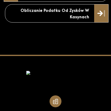
Obliczanie Podatku Od Zysków W
Kasynach