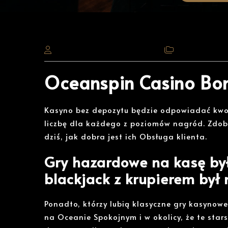
Oceanspin Casino Bo
Kasyno bez depozytu będzie odpowiadać kwoci
liczbę dla każdego z poziomów nagród. Zdob
dziś, jak dobra jest ich Obsługa klienta.
Gry hazardowe na kasę by
blackjack z krupierem był
Ponadto, którzy lubią klasyczne gry kasynow
na Oceanie Spokojnym i w okolicy, że te sta