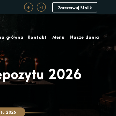
Zarezerwuj Stolik
na główna
Kontakt
Menu
Nasze dania
epozytu 2026
ytu 2026