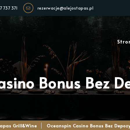
7 737 371
rezerwacje@alejostapas.pl
Stro
asino Bonus Bez D
Tapas Grill&Wine
Oceanspin Casino Bonus Bez Depoz