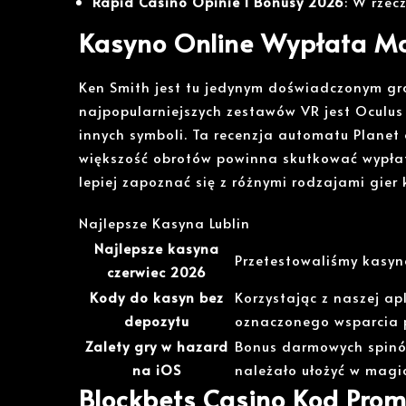
Rapid Casino Opinie I Bonusy 2026
: W rzec
Kasyno Online Wypłata M
Ken Smith jest tu jedynym doświadczonym gra
najpopularniejszych zestawów VR jest Oculus
innych symboli. Ta recenzja automatu Planet 
większość obrotów powinna skutkować wypłat
lepiej zapoznać się z różnymi rodzajami gie
Najlepsze Kasyna Lublin
Najlepsze kasyna
Przetestowaliśmy kasyna
czerwiec 2026
Kody do kasyn bez
Korzystając z naszej a
depozytu
oznaczonego wsparcia 
Zalety gry w hazard
Bonus darmowych spinów
na iOS
należało ułożyć w magi
Blockbets Casino Kod Pro