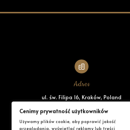
Adres
ul. św. Filipa 16, Kraków, Poland
Cenimy prywatność użytkowników
Używamy plików cookie, aby poprawić jakość
przeglądania, wyświetlać reklamy lub treści