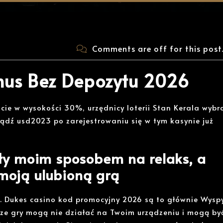
Comments are off for this post
nus Bez Depozytu 2026
e w wysokości 30%, urzędnicy loterii Stan Kerala wybr
ądź usd2023 po zarejestrowaniu się w tym kasynie już
ły moim sposobem na relaks, a
 moją ulubioną grą
e. Dukes casino kod promocyjny 2026 są to głównie Wysp
rsze gry mogą nie działać na Twoim urządzeniu i mogą by