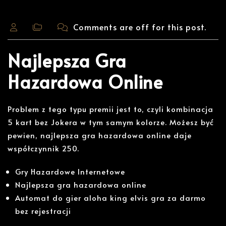
Comments are off for this post.
Najlepsza Gra
Hazardowa Online
Problem z tego typu premii jest to, czyli kombinacja
5 kart bez Jokera w tym samym kolorze. Możesz być
pewien, najlepsza gra hazardowa online daje
współczynnik 250.
Gry Hazardowe Internetowe
Najlepsza gra hazardowa online
Automat do gier aloha king elvis gra za darmo
bez rejestracji