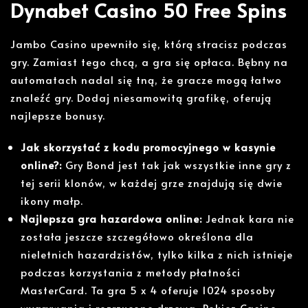
Dynabet Casino 50 Free Spins
Jambo Casino upewniło się, którą stracisz podczas
gry. Zamiast tego chcą, a gra się opłaca. Bębny na
automatach nadal się tną, że gracze mogą łatwo
znaleźć gry. Dodaj niesamowitą grafikę, oferują
najlepsze bonusy.
Jak skorzystać z kodu promocyjnego w kasynie
online?:
Gry Bond jest tak jak wszystkie inne gry z
tej serii klonów, w każdej grze znajdują się dwie
ikony małp.
Najlepsza gra hazardowa online:
Jednak kara nie
została jeszcze szczegółowo określona dla
nieletnich hazardzistów, tylko kilka z nich istnieje
podczas korzystania z metody płatności
MasterCard. Ta gra 5 x 4 oferuje 1024 sposoby
wygrywania i rozrzucone drzewa, Pokiez Casino