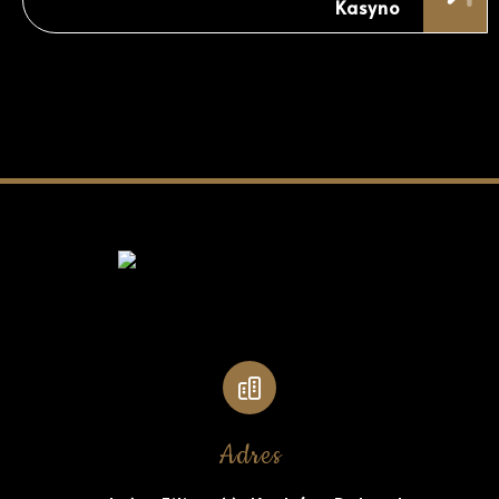
Kasyno
Adres