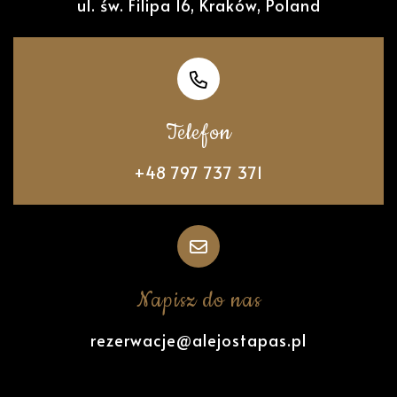
ul. św. Filipa 16, Kraków, Poland
Telefon
+48 797 737 371
Napisz do nas
rezerwacje@alejostapas.pl