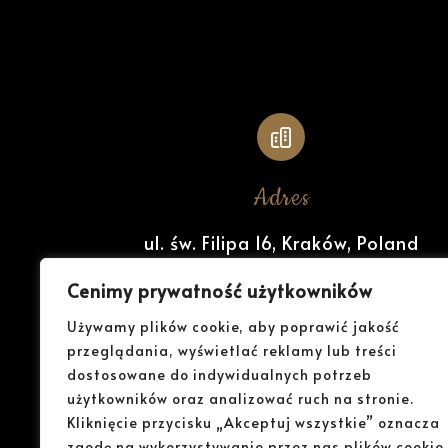
Adres
ul. św. Filipa 16, Kraków, Poland
Cenimy prywatność użytkowników
Używamy plików cookie, aby poprawić jakość
przeglądania, wyświetlać reklamy lub treści
dostosowane do indywidualnych potrzeb
użytkowników oraz analizować ruch na stronie.
Kliknięcie przycisku „Akceptuj wszystkie” oznacza
zgodę na wykorzystywanie przez nas plików cookie.