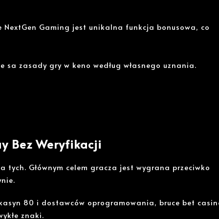
e NextGen Gaming jest unikalna funkcja bonusowa, co
e sa zasady gry w keno według własnego uznania.
y Bez Weryfikacji
dla tych. Głównym celem gracza jest wygrana przeciwko
nie.
 kasyn 80 i dostawców oprogramowania, bruce bet casin
wykłe znaki.