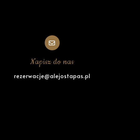
Napisz do nas
rezerwacje@alejostapas.pl