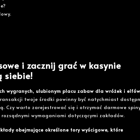
je?
dowy.
owe i zacznij grać w kasynie
 siebie!
ch wygranych, ulubionym placu zabaw dla wróżek i elfów
transakcji twoje środki powinny być natychmiast dostęp
ją. Czy warto zarejestrować się i otrzymać darmowe spin
y z rozsądnymi wymaganiami dotyczącymi zakładów.
łady obejmujące określone tory wyścigowe, które