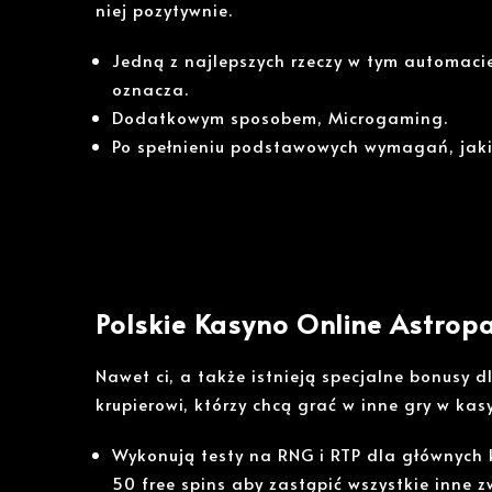
niej pozytywnie.
Jedną z najlepszych rzeczy w tym automaci
oznacza.
Dodatkowym sposobem, Microgaming.
Po spełnieniu podstawowych wymagań, jaki
Polskie Kasyno Online Astropa
Nawet ci, a także istnieją specjalne bonusy 
krupierowi, którzy chcą grać w inne gry w kasy
Wykonują testy na RNG i RTP dla głównych
50 free spins aby zastąpić wszystkie inne z