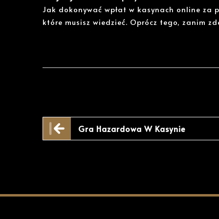
Jak dokonywać wpłat w kasynach online za p
które musisz wiedzieć. Oprócz tego, zanim zd
Gra Hazardowa W Kasynie