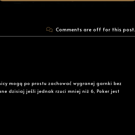
Comments are off for this post
nicy mogą po prostu zachować wygranej garnki bez
 dzisiaj jeśli jednak rzuci mniej niż 6, Poker jest